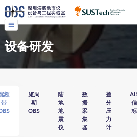
设备研发
宽频
短周
陆
数
差
AI
带
期
地
据
分
信
OBS
OBS
地
采
压
标
震
集
力
仪
器
计